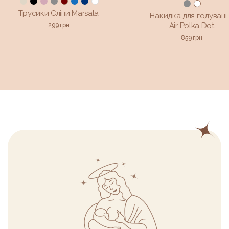
Трусики Сліпи Marsala
Накидка для годуван
Air Polka Dot
299
грн
859
грн