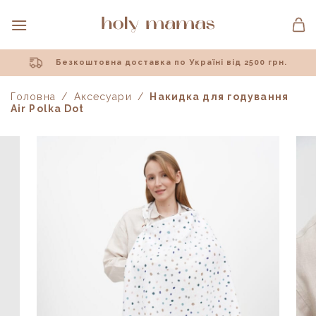
Skip
to
content
Безкоштовна доставка по Україні від 2500 грн.
Головна
/
Аксесуари
/
Накидка для годування
Air Polka Dot