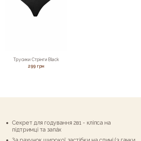
Трусики Стрінги Black
299
грн
Alternative:
Секрет для годування 2в1 - кліпса на
підтримці та запа́х
За рахунок широкої застібки на спині (3 гачки