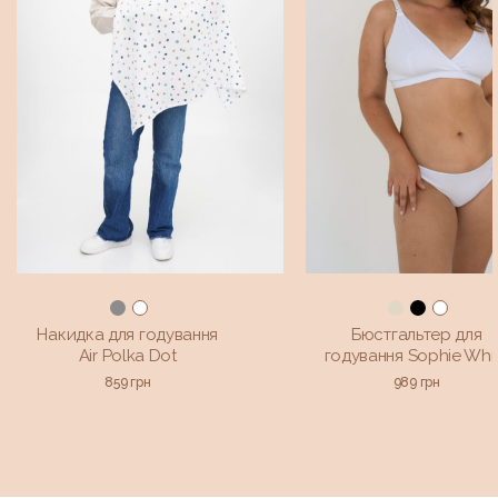
Накидка для годування
Бюстгальтер для
Air Polka Dot
годування Sophie Whi
859
грн
989
грн