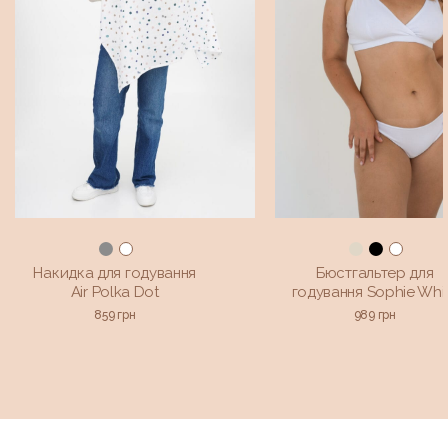
Накидка для годування
Бюстгальтер для
Air Polka Dot
годування Sophie Whi
859
грн
989
грн